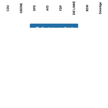
DIE LINKE
Sonstige
GRÜNE
BSW
CDU
SPD
FDP
AfD
Ergebnisse im Detail
2024
%
+/-
Wahlbeteiligung
66,4
2,4
ungültige Stimmen
1,1
-0,6
gültige Stimmen
98,9
0,6
CDU
32,0
1,2